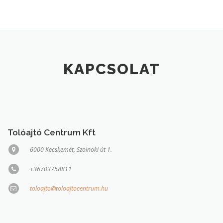
KAPCSOLAT
Tolóajtó Centrum Kft
6000 Kecskemét, Szolnoki út 1.
+36703758811
toloajto@toloajtocentrum.hu