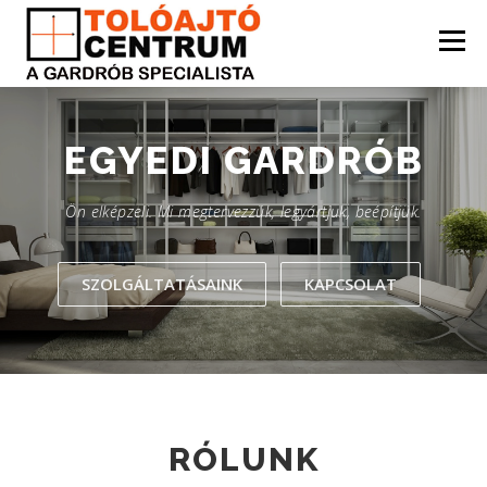
Tovább
a
Menü
tartalomhoz
BEMUTATKOZÁS
ELÉRHETŐSÉG
EGYEDI
GARDRÓB
Ön elképzeli. Mi megtervezzük, legyártjuk, beépítjük.
SZOLGÁLTATÁSAINK
KAPCSOLAT
RÓLUNK